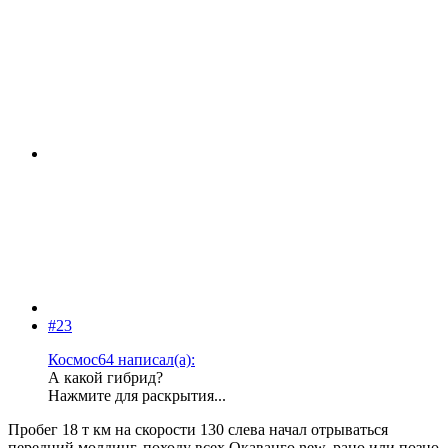
#23
Космос64 написал(а):
А какой гибрид?
Нажмите для раскрытия...
Пробег 18 т км на скорости 130 слева начал отрываться
передний молдинг, походу всех Окаванго new, рано или позно