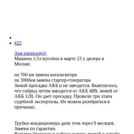
#22
Ana написал(а):
Машина 1,5л куплена в марте 23 у дилера в
Москве.
на 700 км замена катализатора
на 3000км замена стартер-генератора
Зимой просадка АКБ и не заводится. Выяснилось,
что гибрид летом заводится от АКБ 48В, зимой от
АКБ 12В. Он дает просадку. Провели три этапа
судебной экспертизы. Не можем разобраться в
причинах.
Трубки кондиционера дали течь через 9 месяцев.
Замена по гарантии.
Вздутие 2порогов в районе задних дверей в изгибе