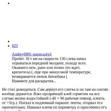
#25
Andrey6891 написал(а):
Пробег 18 т км на скорости 130 слева начал
отрываться передний молдинг, походу всех
Окаванго new, рано или позно это ждет,
крепитесь) (, еще при минусовой температуре,
незакравается лючок бензобака (
Нажмите для раскрытия...
Не стал дожидаться. Сам дернул его слегка и он там на соплях
вообще держится. Взял прозрачный клей герметик на все
случаи жизни водостойкий (-40 + 90 рабочая темпер, клеить
от +5гр.). Поехал в подземный паркинг ленты, оторвал его
окончательно. Намазал клеем по периметру и присобачил его