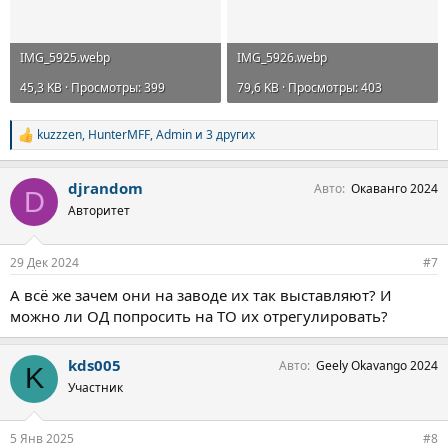
IMG_5925.webp
IMG_5926.webp
45,3 KB · Просмотры: 399
79,6 KB · Просмотры: 403
kuzzzen
,
HunterMFF
,
Admin
и 3 других
С
и
м
djrandom
Авто
Окаванго 2024
п
D
а
Авторитет
т
и
и
29 Дек 2024
#7
:
А всё же зачем они на заводе их так выставляют? И
можно ли ОД попросить на ТО их отрегулировать?
kds005
Авто
Geely Okavango 2024
K
Участник
5 Янв 2025
#8