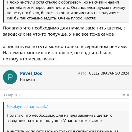
Плохо чистили хотя стекло с обогревом, но на счетки налип
снег лёд и они перестали чистить. Остановился , думал почищу
но не тут то было, бьются о копот и почистить не получается.
Как бы так стрёмно ездить. Очень плохо чистят.
Полагаю что необходимо для начала заменить щетки, с
заводских на что-то получше. У нас все тоже самое
а чистить их по сути можно только в сервисном режиме.
На немцах многих точно так же, не поднять было,
потому что мешал капот.
Pavel_Doc
Авто
GEELY OKAVANGO 2024
P
Новичок
3 Мар 2025
#10
Nikolaymsp написал(а):
Полагаю что необходимо для начала заменить щетки, с
заводских на что-то получше. У нас все тоже самое
а чистить их по сути можно только в сервисном режиме. На