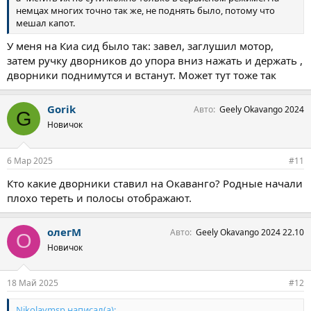
немцах многих точно так же, не поднять было, потому что
мешал капот.
У меня на Киа сид было так: завел, заглушил мотор,
затем ручку дворников до упора вниз нажать и держать ,
дворники поднимутся и встанут. Может тут тоже так
Gorik
Авто
Geely Okavango 2024
G
Новичок
6 Мар 2025
#11
Кто какие дворники ставил на Окаванго? Родные начали
плохо тереть и полосы отображают.
олегМ
Авто
Geely Okavango 2024 22.10
О
Новичок
18 Май 2025
#12
Nikolaymsp написал(а):