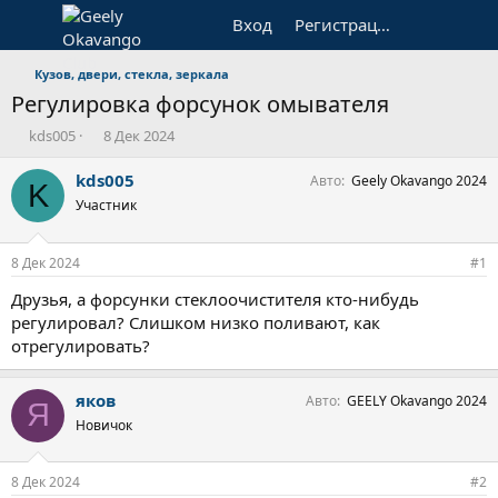
Вход
Регистрация
Кузов, двери, стекла, зеркала
Регулировка форсунок омывателя
А
Д
kds005
8 Дек 2024
в
а
т
т
kds005
Авто
Geely Okavango 2024
K
о
а
Участник
р
н
т
а
е
ч
8 Дек 2024
#1
м
а
ы
л
Друзья, а форсунки стеклоочистителя кто-нибудь
а
регулировал? Слишком низко поливают, как
отрегулировать?
яков
Авто
GEELY Okavango 2024
Я
Новичок
8 Дек 2024
#2