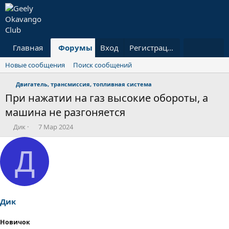
Главная
Форумы
Вход
Что нового?
Регистрация
Пользовател
Новые сообщения
Поиск сообщений
Двигатель, трансмиссия, топливная система
При нажатии на газ высокие обороты, а
машина не разгоняется
А
Д
Дик
7 Мар 2024
в
а
т
т
Д
о
а
р
н
т
а
е
ч
м
а
ы
л
Дик
а
Новичок