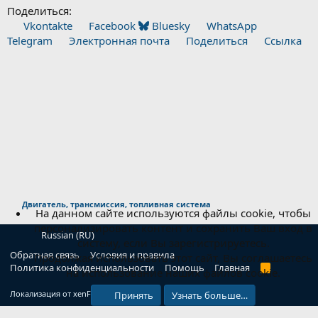
Поделиться:
Vkontakte
Facebook
Bluesky
WhatsApp
Telegram
Электронная почта
Поделиться
Ссылка
Двигатель, трансмиссия, топливная система
На данном сайте используются файлы cookie, чтобы
персонализировать контент и сохранить Ваш вход в
Russian (RU)
систему, если Вы зарегистрируетесь.
Обратная связь
Условия и правила
Продолжая использовать этот сайт, Вы соглашаетесь
Политика конфиденциальности
Помощь
Главная
R
на использование наших файлов cookie.
S
S
®
Локализация от xenForo.Info
Принять
Узнать больше…