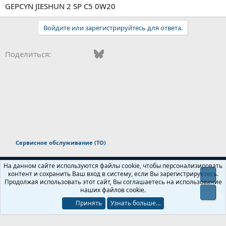
GEPCYN JIESHUN 2 SP C5 0W20
Войдите или зарегистрируйтесь для ответа.
Vkontakte
Facebook
Bluesky
WhatsApp
Telegram
Электронная поч
Ссылка
Поделиться:
Сервисное обслуживание (ТО)
Russian (RU)
На данном сайте используются файлы cookie, чтобы персонализировать
контент и сохранить Ваш вход в систему, если Вы зарегистрируетесь.
Свер
Обратная связь
Условия и правила
Продолжая использовать этот сайт, Вы соглашаетесь на использование
Политика конфиденциальности
Помощь
Главная
R
наших файлов cookie.
Сниз
S
S
Принять
Узнать больше…
®
Локализация от xenForo.Info