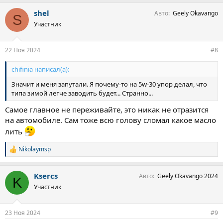
shel
Авто
Geely Okavango
S
Участник
22 Ноя 2024
#8
chifinia написал(а):
Значит и меня запутали. Я почему-то на 5w-30 упор делал, что
типа зимой легче заводить будет... Странно...
Самое главное не переживайте, это никак не отразится
на автомобиле. Сам тоже всю голову сломал какое масло
лить
Nikolaymsp
С
и
м
Ksercs
Авто
Geely Okavango 2024
п
K
а
Участник
т
и
и
23 Ноя 2024
#9
: