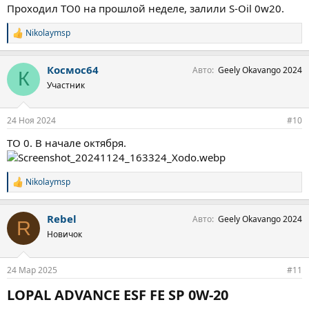
Проходил ТО0 на прошлой неделе, залили S-Oil 0w20.
Nikolaymsp
С
и
м
Космос64
Авто
Geely Okavango 2024
п
К
а
Участник
т
и
и
24 Ноя 2024
#10
:
ТО 0. В начале октября.
Nikolaymsp
С
и
м
Rebel
Авто
Geely Okavango 2024
п
R
а
Новичок
т
и
и
24 Мар 2025
#11
:
LOPAL ADVANCE ESF FE SP 0W-20​