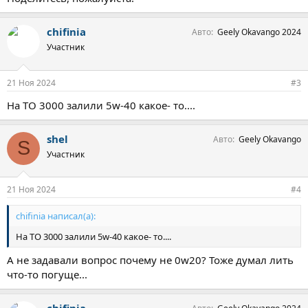
chifinia
Авто
Geely Okavango 2024
Участник
21 Ноя 2024
#3
На ТО 3000 залили 5w-40 какое- то....
shel
Авто
Geely Okavango
S
Участник
21 Ноя 2024
#4
chifinia написал(а):
На ТО 3000 залили 5w-40 какое- то....
А не задавали вопрос почему не 0w20? Тоже думал лить
что-то погуще...
chifinia