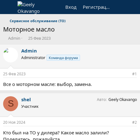
Вход
Регистрация
Сервисное обслуживание (ТО)
Моторное масло
А
Д
Admin
25 Фев 2023
в
а
т
т
Admin
о
а
Administrator
Команда форума
р
н
т
а
е
ч
25 Фев 2023
#1
м
а
ы
л
Все о моторном масле: выбор, замена.
а
shel
Авто
Geely Okavango
S
Участник
20 Ноя 2024
#2
Кто был на ТО у дилера? Какое масло залили?
Поделитесь, пожалуйста.