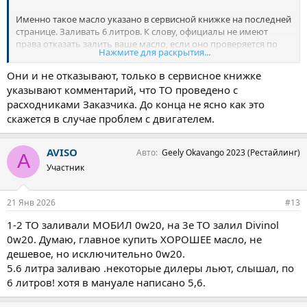
Именно такое масло указано в сервисной книжке на последней
странице. Заливать 6 литров. К слову, официалы не имеют
права отказать залить ваше масло, если оно проверяется по
Нажмите для раскрытия...
QR-коду. Учитывая то, что на маркетплейсах оно стоит порой
на 50% дешевле, чем у официалов - это хороший способ
Они и не отказывают, только в сервисное книжке
сэкономить на ТО.
указывают комментарий, что ТО проведено с
расходниками Заказчика. До конца не ясно как это
скажется в случае проблем с двигателем.
AVISO
Авто
Geely Okavango 2023 (Рестайлинг)
A
Участник
21 Янв 2026
#13
1-2 ТО заливали МОБИЛ 0w20, на 3е ТО залил Divinol
0w20. Думаю, главное купить ХОРОШЕЕ масло, не
дешевое, но исключительно 0w20.
5.6 литра заливаю .некоторые дилеры льют, слышал, по
6 литров! хотя в мануале написано 5,6.