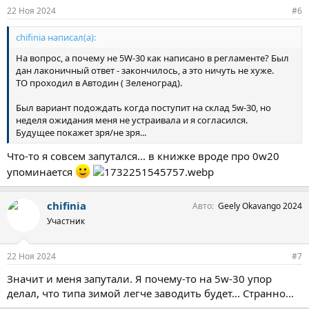
22 Ноя 2024
#6
chifinia написал(а):
На вопрос, а почему не 5W-30 как написано в регламенте? Был
дан лаконичный ответ - закончилось, а это ничуть не хуже.
ТО проходил в Автодин ( Зеленоград).
Был вариант подождать когда поступит на склад 5w-30, но
неделя ожидания меня не устраивала и я согласился.
Будущее покажет зря/не зря...
Что-то я совсем запутался... в книжке вроде про 0w20
упоминается
chifinia
Авто
Geely Okavango 2024
Участник
22 Ноя 2024
#7
Значит и меня запутали. Я почему-то на 5w-30 упор
делал, что типа зимой легче заводить будет... Странно...