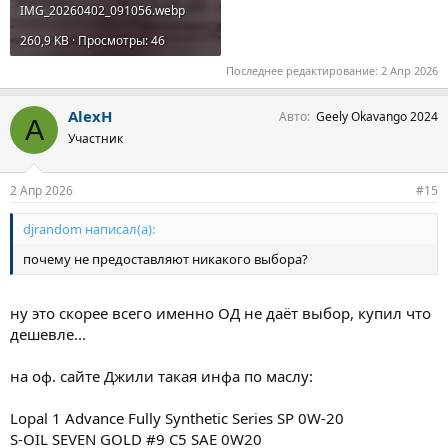
IMG_20260402_091056.webp
260,9 KB · Просмотры: 46
Последнее редактирование:
2 Апр 2026
AlexH
Авто
Geely Okavango 2024
A
Участник
2 Апр 2026
#15
djrandom написал(а):
почему не предоставляют никакого выбора?
ну это скорее всего именно ОД не даёт выбор, купил что
дешевле...
на оф. сайте Джили такая инфа по маслу:
Lopal 1 Advance Fully Synthetic Series SP 0W-20
S-OIL SEVEN GOLD #9 C5 SAE 0W20