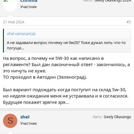
Авто
Geely Okavango 2024
Участник
21 Ноя 2024
#5
shel написал(а):
А не задавали вопрос почему не 0w20? Тоже думал лить что-то
погуще...
На вопрос, а почему не 5W-30 как написано в
регламенте? Был дан лаконичный ответ - закончилось, а
это ничуть не хуже.
ТО проходил в Автодин (Зеленоград).
Был вариант подождать когда поступит на склад 5w-30,
но неделя ожидания меня не устраивала и я согласился.
Будущее покажет зря/не зря...
shel
Авто
Geely Okavango
S
Участник