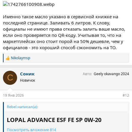
Именно такое масло указано в сервисной книжке на
последней странице. Заливать 6 литров. К слову,
официалы не имеют права отказать залить ваше масло,
если оно проверяется по QR-коду. Учитывая то, что на
маркетплейсах оно стоит порой на 50% дешевле, чем у
официалов - это хороший способ сэкономить на ТО.
Nikolaymsp
С
и
м
Соник
Авто
Geely okavango 2024
п
С
а
Новичок
т
и
и
19 Янв 2026
#12
:
Rebel написал(а):
LOPAL ADVANCE ESF FE SP 0W-20​
Посмотреть вложение 814