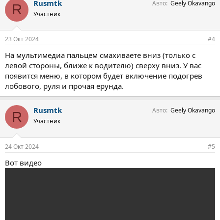
Rusmtk
Авто
Geely Okavango
R
Участник
23 Окт 2024
#4
На мультимедиа пальцем смахиваете вниз (только с
левой стороны, ближе к водителю) сверху вниз. У вас
появится меню, в котором будет включение подогрев
лобового, руля и прочая ерунда.
Rusmtk
Авто
Geely Okavango
R
Участник
24 Окт 2024
#5
Вот видео