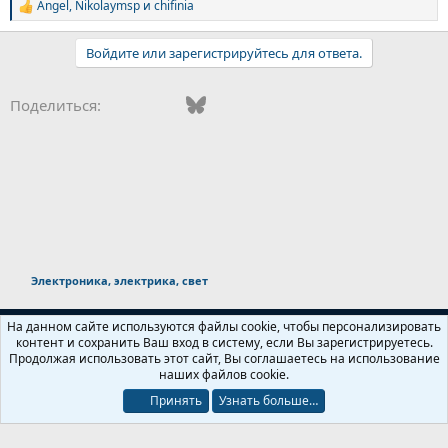
Angel
,
Nikolaymsp
и
chifinia
С
и
м
Войдите или зарегистрируйтесь для ответа.
п
а
т
Vkontakte
Facebook
Bluesky
WhatsApp
Telegram
Электронная поч
Поделиться:
и
и
:
Электроника, электрика, свет
Russian (RU)
На данном сайте используются файлы cookie, чтобы персонализировать
контент и сохранить Ваш вход в систему, если Вы зарегистрируетесь.
Обратная связь
Условия и правила
Продолжая использовать этот сайт, Вы соглашаетесь на использование
Политика конфиденциальности
Помощь
Главная
R
наших файлов cookie.
S
S
Принять
Узнать больше…
®
Локализация от xenForo.Info