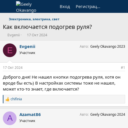
Вход
Регистрация
Электроника, электрика, свет
Как включается подогрев руля?
А
Д
Evgenii
17 Окт 2024
в
а
т
т
Evgenii
Авто
Geely Okavango 2023
E
о
а
Участник
р
н
т
а
е
ч
17 Окт 2024
#1
м
а
ы
л
Доброго дня! Не нашел кнопки подогрева руля, хотя он
а
вроде бы есть) В настройках системы тоже не нашел,
может кто-то знает, где включается?
chifinia
С
и
м
Azamat86
Авто
Geely Okavango 2024
п
A
а
Участник
т