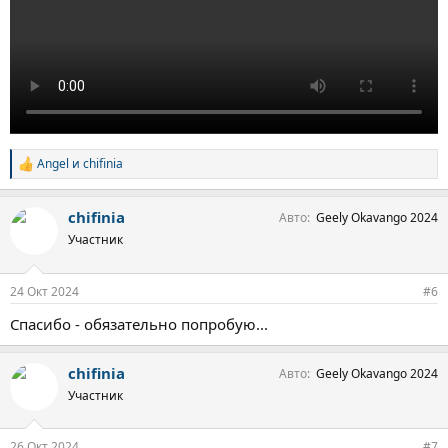
Angel
и
chifinia
С
и
м
chifinia
Авто
Geely Okavango 2024
п
а
Участник
т
и
и
24 Окт 2024
#6
:
Спасибо - обязательно попробую...
chifinia
Авто
Geely Okavango 2024
Участник
26 Окт 2024
#7