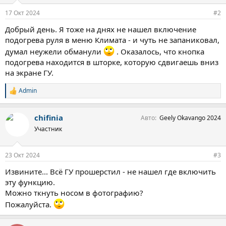
и
и
17 Окт 2024
#2
:
Добрый день. Я тоже на днях не нашел включение
подогрева руля в меню Климата - и чуть не запаниковал,
думал неужели обманули
. Оказалось, что кнопка
подогрева находится в шторке, которую сдвигаешь вниз
на экране ГУ.
Admin
С
и
м
chifinia
Авто
Geely Okavango 2024
п
а
Участник
т
и
и
23 Окт 2024
#3
:
Извините... Всё ГУ прошерстил - не нашел где включить
эту функцию.
Можно ткнуть носом в фотографию?
Пожалуйста.