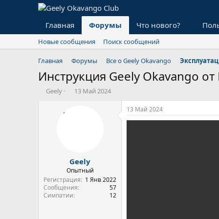
Главная
Форумы
Что нового?
Пол
Новые сообщения
Поиск сообщений
Главная
Форумы
Все о Geely Okavango
Эксплуатац
Инструкция Geely Okavango от 
А
Д
Geely
13 Май 2024
в
а
т
т
13 Май 2024
о
а
р
н
т
а
е
ч
м
а
Geely
ы
л
а
Опытный
Регистрация
1 Янв 2022
Сообщения
57
Симпатии
12