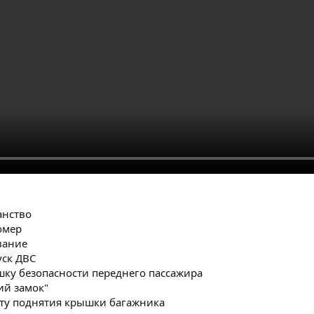
анство
омер
вание
уск ДВС
шку безопасности переднего пассажира
ий замок"
оту поднятия крышки багажника