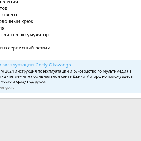
деления
тов
е колесо
ровочный крюк
ля
если сел аккумулятор
ки в сервисный режим
о эксплуатации Geely Okavango
го 2024 инструкция по эксплуатации и руководство по Мультимедиа в
инципе, лежит на официальном сайте Джили Моторс, но положу здесь,
месте и сразу под рукой.
vango.ru
нная почта