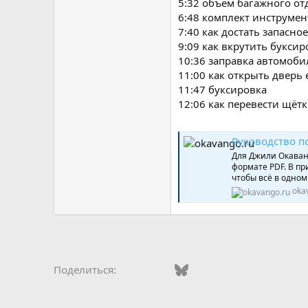
5:32 объем багажного от
6:48 комплект инструмен
7:40 как достать запасно
9:09 как вкрутить букси
10:36 заправка автомоби
11:00 как открыть дверь 
11:47 буксировка
12:06 как перевести щёт
Руководство п
Для Джили Окаван
формате PDF. В пр
чтобы всё в одном 
oka
Vkontakte
Facebook
Bluesky
WhatsApp
Telegram
Электро
Поделиться: