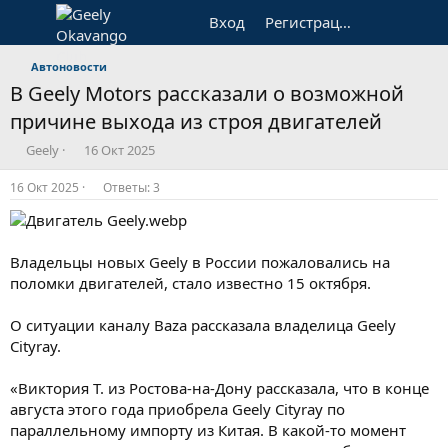
Вход
Регистрация
Автоновости
В Geely Motors рассказали о возможной
причине выхода из строя двигателей
А
Д
Geely
16 Окт 2025
в
а
т
т
16 Окт 2025
Ответы: 3
о
а
р
н
т
а
е
ч
Владельцы новых Geely в России пожаловались на
м
а
поломки двигателей, стало известно 15 октября.
ы
л
а
О ситуации каналу Baza рассказала владелица Geely
Cityray.
«Виктория Т. из Ростова-на-Дону рассказала, что в конце
августа этого года приобрела Geely Cityray по
параллельному импорту из Китая. В какой-то момент