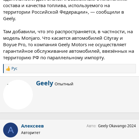
состава и качества топлива, используемого на
территории Российской Федерации», — сообщили в
Geely.
Там добавили, что это распространяется, в частности, на
модель Monjaro. Что касается автомобилей Cityray и
Boyue Pro, то компания Geely Motors не осуществляет
гарантийное обслуживание автомобилей, ввезённых на
территорию РФ по параллельному импорту.
Рус
С
и
м
А
Geely
Опытный
п
в
а
т
т
о
и
р
и
:
Алексеев
Авто
Geely Okavango 2024
А
Авторитет