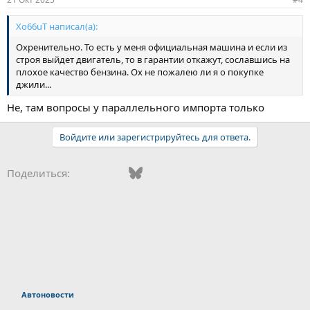
Xo66uT написал(а):
Охренительно. То есть у меня официальная машина и если из
строя выйдет двигатель, то в гарантии откажут, сославшись на
плохое качество бензина. Ох не пожалею ли я о покупке
джили...
Не, там вопросы у параллельного импорта только
Войдите или зарегистрируйтесь для ответа.
Vkontakte
Facebook
Bluesky
WhatsApp
Telegram
Электронная поч
Поделиться:
Автоновости